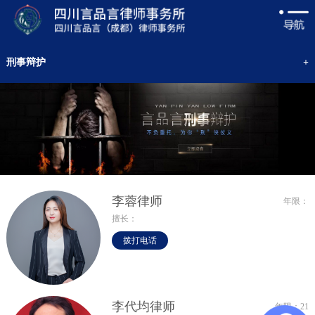
刑事辩护
+
李蓉律师
年限：
擅长：
拨打电话
李代均律师
年限：21