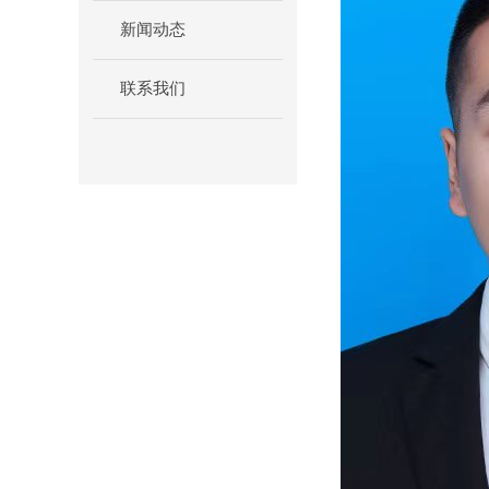
新闻动态
联系我们