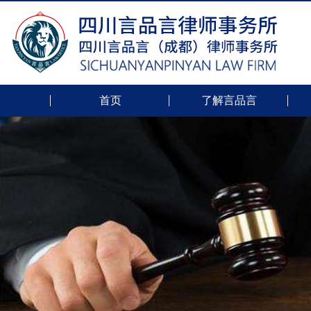
首页
了解言品言