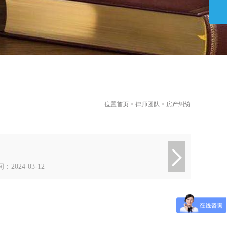
位置
首页
>
律师团队
>
房产纠纷
：2024-03-12